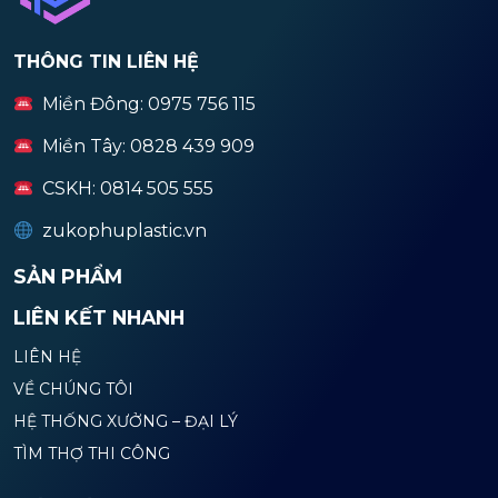
THÔNG TIN LIÊN HỆ
Miền Đông: 0975 756 115
Miền Tây: 0828 439 909
CSKH: 0814 505 555
zukophuplastic.vn
SẢN PHẨM
LIÊN KẾT NHANH
LIÊN HỆ
VỀ CHÚNG TÔI
HỆ THỐNG XƯỞNG – ĐẠI LÝ
TÌM THỢ THI CÔNG