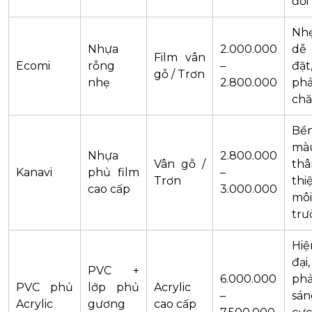
đối
Nhẹ
Nhựa
2.000.000
dễ 
Film vân
Ecomi
rỗng
–
đặt,
gỗ / Trơn
nhẹ
2.800.000
phả
ch
Bề
mà
Nhựa
2.800.000
Vân gỗ /
thâ
Kanavi
phủ film
–
Trơn
thi
cao cấp
3.000.000
môi
trư
Hiệ
đại,
PVC +
6.000.000
ph
PVC phủ
lớp phủ
Acrylic
–
sán
Acrylic
gương
cao cấp