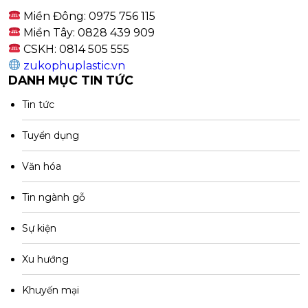
Miền Đông: 0975 756 115
Miền Tây: 0828 439 909
CSKH: 0814 505 555
zukophuplastic.vn
DANH MỤC TIN TỨC
Tin tức
Tuyển dụng
Văn hóa
Tin ngành gỗ
Sự kiện
Xu hướng
Khuyến mại