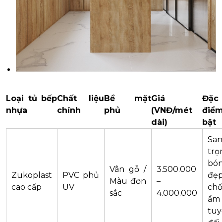
Loại tủ bếp
Chất liệu
Bề mặt
Giá
Đặc
nhựa
chính
phủ
(VNĐ/mét
điểm
dài)
bật
Sa
trọ
bó
Vân gỗ /
3.500.000
Zukoplast
PVC phủ
đẹp
Màu đơn
–
cao cấp
UV
ch
sắc
4.000.000
ẩm
tuy