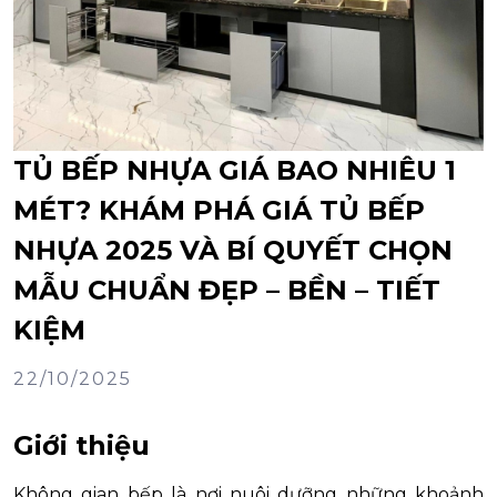
TỦ BẾP NHỰA GIÁ BAO NHIÊU 1
MÉT? KHÁM PHÁ GIÁ TỦ BẾP
NHỰA 2025 VÀ BÍ QUYẾT CHỌN
MẪU CHUẨN ĐẸP – BỀN – TIẾT
KIỆM
22/10/2025
Giới thiệu
Không gian bếp là nơi nuôi dưỡng những khoảnh