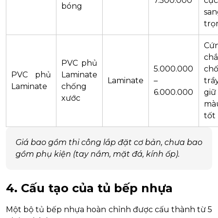
7.500.000
cực
bóng
san
trọ
Cứ
chắ
PVC phủ
5.000.000
ch
PVC phủ
Laminate
Laminate
–
trầy
Laminate
chống
6.000.000
giữ
xước
mà
tốt
Giá bao gồm thi công lắp đặt cơ bản, chưa bao
gồm phụ kiện (tay nắm, mặt đá, kính ốp).
4. Cấu tạo của tủ bếp nhựa
Một bộ tủ bếp nhựa hoàn chỉnh được cấu thành từ 5