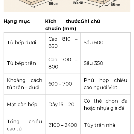
Hạng mục
Kích thước
Ghi chú
chuẩn (mm)
Cao 810 –
Tủ bếp dưới
Sâu 600
850
Cao 700 –
Tủ bếp trên
Sâu 350
800
Khoảng cách
Phù hợp chiều
600 – 700
tủ trên – dưới
cao người Việt
Có thể chọn đá
Mặt bàn bếp
Dày 15 – 20
hoặc nhựa giả đá
Tổng chiều
2100 – 2400
Tùy trần nhà
cao tủ