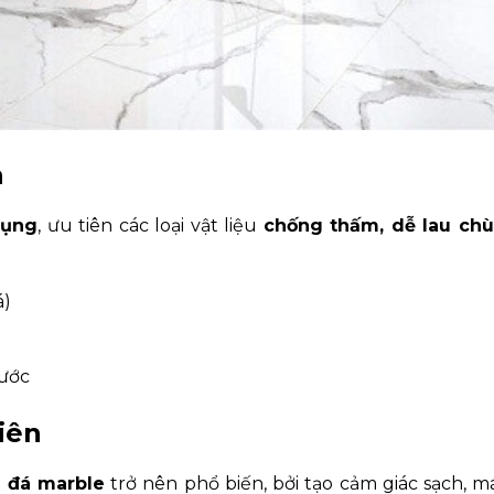
h
dụng
, ưu tiên các loại vật liệu
chống thấm, dễ lau chù
á)
ước
iên
n đá marble
trở nên phổ biến, bởi tạo cảm giác sạch, m