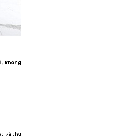
i, không
át và thư