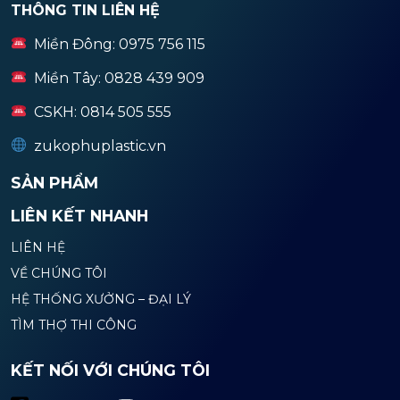
THÔNG TIN LIÊN HỆ
Miền Đông: 0975 756 115
Miền Tây: 0828 439 909
CSKH: 0814 505 555
zukophuplastic.vn
SẢN PHẨM
LIÊN KẾT NHANH
LIÊN HỆ
VỀ CHÚNG TÔI
HỆ THỐNG XƯỞNG – ĐẠI LÝ
TÌM THỢ THI CÔNG
KẾT NỐI VỚI CHÚNG TÔI