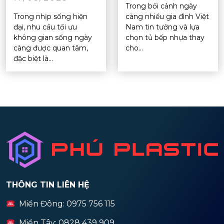
Trong bối cảnh ngày
Trong nhịp sống hiện
càng nhiều gia đình Việt
đại, nhu cầu tối ưu
Nam tin tưởng và lựa
không gian sống ngày
chọn tủ bếp nhựa thay
càng được quan tâm,
cho...
đặc biệt là...
THÔNG TIN LIÊN HỆ
Miền Đông: 0975 756 115
Miền Tây: 0828 439 909