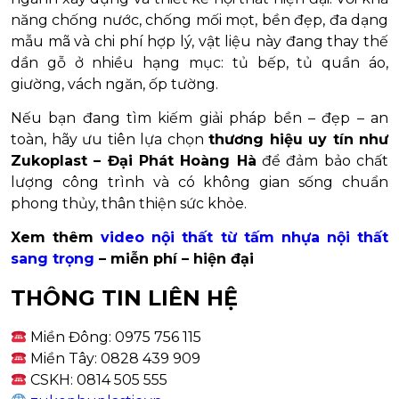
năng chống nước, chống mối mọt, bền đẹp, đa dạng
mẫu mã và chi phí hợp lý, vật liệu này đang thay thế
dần gỗ ở nhiều hạng mục: tủ bếp, tủ quần áo,
giường, vách ngăn, ốp tường.
Nếu bạn đang tìm kiếm giải pháp bền – đẹp – an
toàn, hãy ưu tiên lựa chọn
thương hiệu uy tín như
Zukoplast – Đại Phát Hoàng Hà
để đảm bảo chất
lượng công trình và có không gian sống chuẩn
phong thủy, thân thiện sức khỏe.
Xem thêm
video nội thất từ tấm nhựa nội thất
sang trọng
– miễn phí – hiện đại
THÔNG TIN LIÊN HỆ
Miền Đông: 0975 756 115
Miền Tây: 0828 439 909
CSKH: 0814 505 555