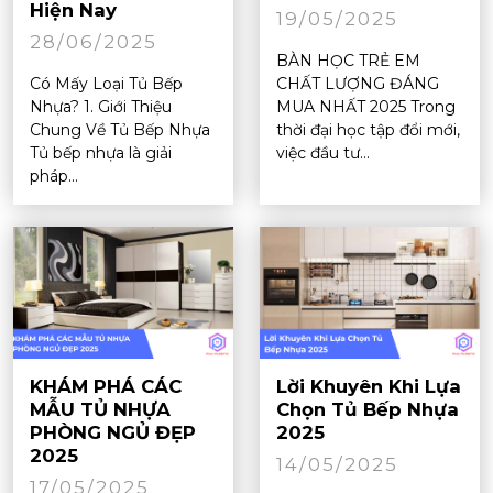
Hiện Nay
19/05/2025
28/06/2025
BÀN HỌC TRẺ EM
Có Mấy Loại Tủ Bếp
CHẤT LƯỢNG ĐÁNG
Nhựa? 1. Giới Thiệu
MUA NHẤT 2025 Trong
Chung Về Tủ Bếp Nhựa
thời đại học tập đổi mới,
Tủ bếp nhựa là giải
việc đầu tư...
pháp...
KHÁM PHÁ CÁC
Lời Khuyên Khi Lựa
MẪU TỦ NHỰA
Chọn Tủ Bếp Nhựa
PHÒNG NGỦ ĐẸP
2025
2025
14/05/2025
17/05/2025