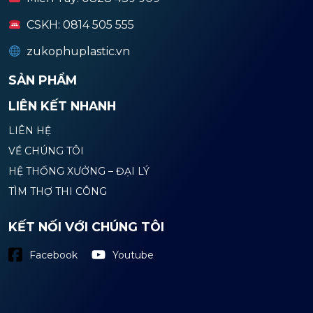
CSKH: 0814 505 555
zukophuplastic.vn
SẢN PHẨM
LIÊN KẾT NHANH
LIÊN HỆ
VỀ CHÚNG TÔI
HỆ THỐNG XƯỞNG – ĐẠI LÝ
TÌM THỢ THI CÔNG
KẾT NỐI VỚI CHÚNG TÔI
Youtube
Facebook