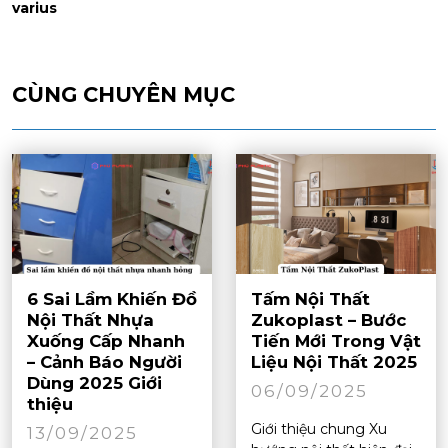
varius
CÙNG CHUYÊN MỤC
6 Sai Lầm Khiến Đồ
Tấm Nội Thất
Nội Thất Nhựa
Zukoplast – Bước
Xuống Cấp Nhanh
Tiến Mới Trong Vật
– Cảnh Báo Người
Liệu Nội Thất 2025
Dùng 2025 Giới
06/09/2025
thiệu
Giới thiệu chung Xu
13/09/2025