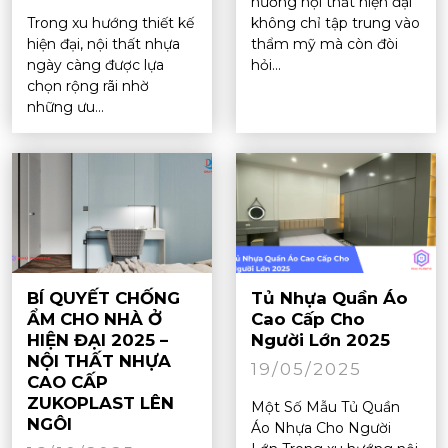
hướng nội thất hiện đại
Trong xu hướng thiết kế
không chỉ tập trung vào
hiện đại, nội thất nhựa
thẩm mỹ mà còn đòi
ngày càng được lựa
hỏi...
chọn rộng rãi nhờ
những ưu...
BÍ QUYẾT CHỐNG
Tủ Nhựa Quần Áo
ẨM CHO NHÀ Ở
Cao Cấp Cho
HIỆN ĐẠI 2025 –
Người Lớn 2025
NỘI THẤT NHỰA
19/05/2025
CAO CẤP
ZUKOPLAST LÊN
Một Số Mẫu Tủ Quần
NGÔI
Áo Nhựa Cho Người