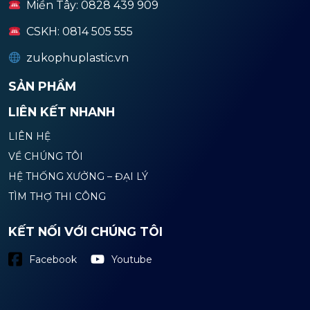
Miền Tây: 0828 439 909
CSKH: 0814 505 555
zukophuplastic.vn
SẢN PHẨM
LIÊN KẾT NHANH
LIÊN HỆ
VỀ CHÚNG TÔI
HỆ THỐNG XƯỞNG – ĐẠI LÝ
TÌM THỢ THI CÔNG
KẾT NỐI VỚI CHÚNG TÔI
Youtube
Facebook