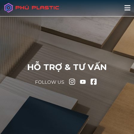
HỖ TRỢ & TƯ VẤN
FOLLOW US