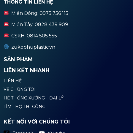
THÔNG TIN LIÊN HỆ
Miền Đông: 0975 756 115
Miền Tây: 0828 439 909
CSKH: 0814 505 555
zukophuplastic.vn
SẢN PHẨM
LIÊN KẾT NHANH
LIÊN HỆ
VỀ CHÚNG TÔI
HỆ THỐNG XƯỞNG – ĐẠI LÝ
TÌM THỢ THI CÔNG
KẾT NỐI VỚI CHÚNG TÔI