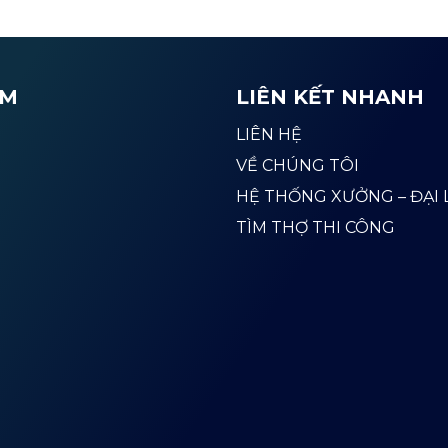
̉M
LIÊN KẾT NHANH
LIÊN HỆ
VỀ CHÚNG TÔI
HỆ THỐNG XƯỞNG – ĐẠI 
TÌM THỢ THI CÔNG