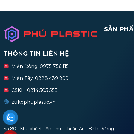
SẢN PHÂ
THÔNG TIN LIÊN HỆ
Miền Đông: 0975 756 115
Miền Tây: 0828 439 909
CSKH: 0814 505 555
zukophuplastic.vn
Số 80 - Khu phố 4 - An Phú - Thuận An - Bình Dương