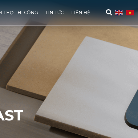
M THỢ THI CÔNG
TIN TỨC
LIÊN HỆ
AST