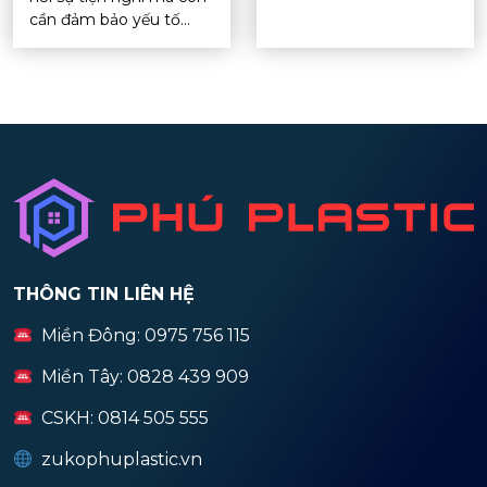
cần đảm bảo yếu tố...
THÔNG TIN LIÊN HỆ
Miền Đông: 0975 756 115
Miền Tây: 0828 439 909
CSKH: 0814 505 555
zukophuplastic.vn