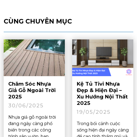
CÙNG CHUYÊN MỤC
Chăm Sóc Nhựa
Kệ Tủ Tivi Nhựa
Giả Gỗ Ngoài Trời
Đẹp & Hiện Đại –
2025
Xu Hướng Nội Thất
2025
30/06/2025
19/05/2025
Nhựa giả gỗ ngoài trời
đang ngày càng phổ
Trong bối cảnh cuộc
biến trong các công
sống hiện đại ngày càng
trình sân vườn, ban
đề cao tính thẩm mỹ và