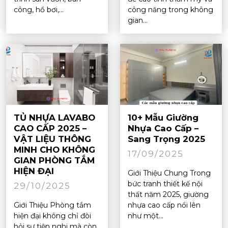
công, hồ bơi,...
công năng trong không
gian...
TỦ NHỰA LAVABO
10+ Mẫu Giường
CAO CẤP 2025 –
Nhựa Cao Cấp –
VẬT LIỆU THÔNG
Sang Trọng 2025
MINH CHO KHÔNG
17/09/2025
GIAN PHÒNG TẮM
HIỆN ĐẠI
Giới Thiệu Chung Trong
bức tranh thiết kế nội
29/10/2025
thất năm 2025, giường
Giới Thiệu Phòng tắm
nhựa cao cấp nổi lên
hiện đại không chỉ đòi
như một...
hỏi sự tiện nghi mà còn