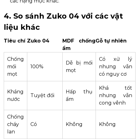
các hạng mục khác.
4. So sánh Zuko 04 với các vật
liệu khác
Tiêu chí
Zuko 04
MDF chống
Gỗ tự nhiên
ẩm
Chống
Có xử lý
Dễ bị mối
mối
100%
nhưng vẫn
mọt
mọt
có nguy cơ
Khá tốt
Kháng
Hấp thụ
Tuyệt đối
nhưng vẫn
nước
ẩm
cong vênh
Chống
cháy
Có
Không
Không
lan