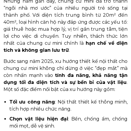
Những năm gần đây, chung cư mini đã trở thành
“ngôi nhà mơ ước” của nhiều người trẻ sống tại
thành phố. Với diện tích trung bình từ 20m² đến
40m², loại hình căn hộ này đáp ứng được các yếu tố:
giá thuê hoặc mua hợp lý, vị trí gần trung tâm, tiện
lợi cho việc di chuyển. Tuy nhiên, thách thức lớn
nhất của chung cư mini chính là
hạn chế về diện
tích và không gian lưu trữ
.
Bước sang năm 2025, xu hướng thiết kế nội thất cho
chung cư mini không chỉ dừng ở việc “đẹp mắt” mà
còn nhấn mạnh vào
tính đa năng, khả năng tận
dụng tối đa diện tích và sự bền bỉ của vật liệu
.
Một số đặc điểm nổi bật của xu hướng này gồm:
Tối ưu công năng
: Nội thất thiết kế thông minh,
tích hợp nhiều chức năng.
Chọn vật liệu hiện đại
: Bền, chống ẩm, chống
mối mọt, dễ vệ sinh.