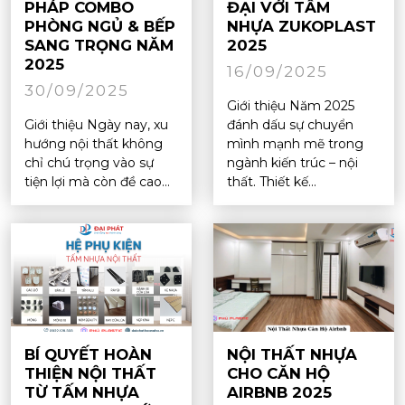
PHÁP COMBO
ĐẠI VỚI TẤM
PHÒNG NGỦ & BẾP
NHỰA ZUKOPLAST
SANG TRỌNG NĂM
2025
2025
16/09/2025
30/09/2025
Giới thiệu Năm 2025
Giới thiệu Ngày nay, xu
đánh dấu sự chuyển
hướng nội thất không
mình mạnh mẽ trong
chỉ chú trọng vào sự
ngành kiến trúc – nội
tiện lợi mà còn đề cao...
thất. Thiết kế...
BÍ QUYẾT HOÀN
NỘI THẤT NHỰA
THIỆN NỘI THẤT
CHO CĂN HỘ
TỪ TẤM NHỰA
AIRBNB 2025