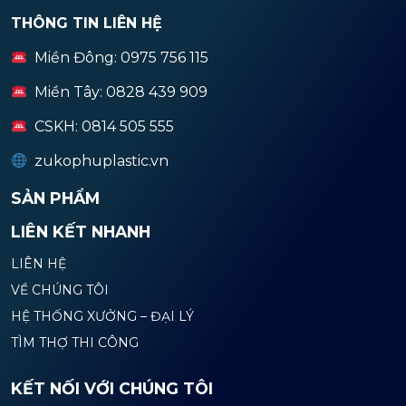
THÔNG TIN LIÊN HỆ
Miền Đông: 0975 756 115
Miền Tây: 0828 439 909
CSKH: 0814 505 555
zukophuplastic.vn
SẢN PHẨM
LIÊN KẾT NHANH
LIÊN HỆ
VỀ CHÚNG TÔI
HỆ THỐNG XƯỞNG – ĐẠI LÝ
TÌM THỢ THI CÔNG
KẾT NỐI VỚI CHÚNG TÔI