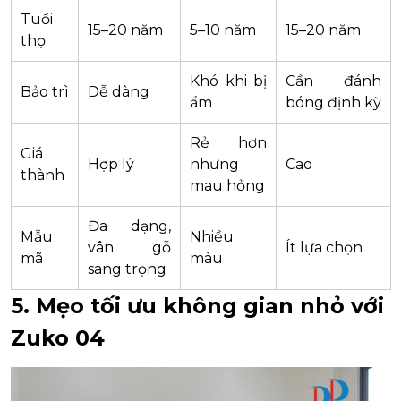
Tuổi
15–20 năm
5–10 năm
15–20 năm
thọ
Khó khi bị
Cần đánh
Bảo trì
Dễ dàng
ẩm
bóng định kỳ
Rẻ hơn
Giá
Hợp lý
nhưng
Cao
thành
mau hỏng
Đa dạng,
Mẫu
Nhiều
vân gỗ
Ít lựa chọn
mã
màu
sang trọng
5. Mẹo tối ưu không gian nhỏ với
Zuko 04