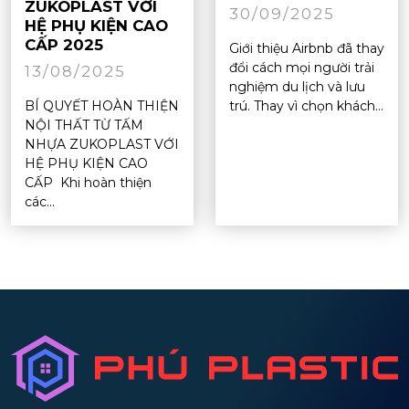
ZUKOPLAST VỚI
30/09/2025
HỆ PHỤ KIỆN CAO
CẤP 2025
Giới thiệu Airbnb đã thay
đổi cách mọi người trải
13/08/2025
nghiệm du lịch và lưu
BÍ QUYẾT HOÀN THIỆN
trú. Thay vì chọn khách...
NỘI THẤT TỪ TẤM
NHỰA ZUKOPLAST VỚI
HỆ PHỤ KIỆN CAO
CẤP Khi hoàn thiện
các...