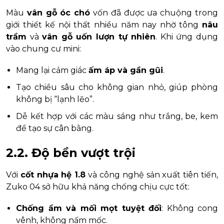
Màu
vân gỗ óc chó
vốn đã được ưa chuộng trong
giới thiết kế nội thất nhiều năm nay nhờ tông
nâu
trầm
và
vân gỗ uốn lượn tự nhiên
. Khi ứng dụng
vào chung cư mini:
Mang lại cảm giác
ấm áp và gần gũi
.
Tạo chiều sâu cho không gian nhỏ, giúp phòng
không bị “lạnh lẽo”.
Dễ kết hợp với các màu sáng như trắng, be, kem
để tạo sự cân bằng.
2.2. Độ bền vượt trội
Với
cốt nhựa hệ 1.8
và công nghệ sản xuất tiên tiến,
Zuko 04 sở hữu khả năng chống chịu cực tốt:
Chống ẩm và mối mọt tuyệt đối
: Không cong
vênh, không nấm mốc.