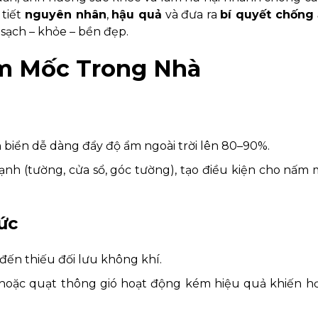
 tiết
nguyên nhân
,
hậu quả
và đưa ra
bí quyết chống 
sạch – khỏe – bền đẹp.
m Mốc Trong Nhà
biển dễ dàng đẩy độ ẩm ngoài trời lên 80–90%.
lạnh (tường, cửa sổ, góc tường), tạo điều kiện cho nấm
ức
đến thiếu đối lưu không khí.
hoặc quạt thông gió hoạt động kém hiệu quả khiến hơ