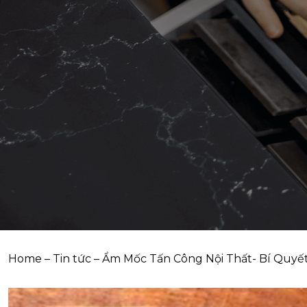
Home
–
Tin tức
–
Ẩm Mốc Tấn Công Nội Thất- Bí Quyế