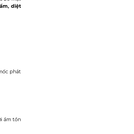
ẩm, diệt
 mốc phát
i ẩm tồn