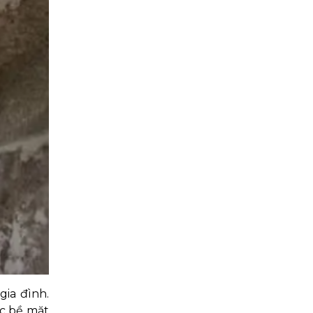
gia đình.
ác bề mặt