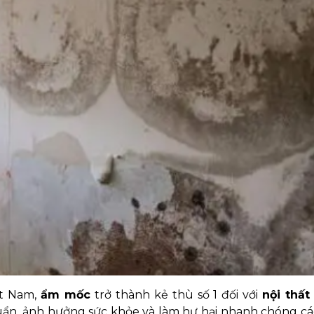
ệt Nam,
ẩm mốc
trở thành kẻ thù số 1 đối với
nội thất
uẩn, ảnh hưởng sức khỏe và làm hư hại nhanh chóng c