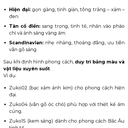
Hiện đại:
gọn gàng, tinh giản, tông trắng – xám –
đen.
Tân cổ điển:
sang trọng, tinh tế, nhấn vào phào
chỉ và ánh sáng vàng ấm.
Scandinavian:
nhẹ nhàng, thoáng đãng, ưu tiên
vân gỗ sáng.
Sau khi định hình phong cách,
duy trì bảng màu và
vật liệu xuyên suốt
.
Ví dụ:
Zuko02 (bạc xám ánh kim) cho phong cách hiện
đại.
Zuko04 (vân gỗ óc chó) phù hợp với thiết kế ấm
cúng.
Zuko15 (kem sáng) dành cho phong cách Bắc Âu
tinh tế.