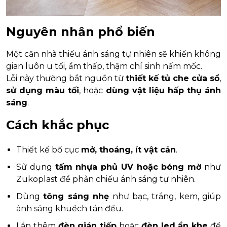
Nguyên nhân phổ biến
Một căn nhà thiếu ánh sáng tự nhiên sẽ khiến không
gian luôn u tối, ẩm thấp, thậm chí sinh nấm mốc.
Lỗi này thường bắt nguồn từ
thiết kế tủ che cửa sổ
,
sử dụng màu tối
, hoặc
dùng vật liệu hấp thụ ánh
sáng
.
Cách khắc phục
Thiết kế bố cục
mở, thoáng, ít vật cản
.
Sử dụng
tấm nhựa phủ UV hoặc bóng mờ
như
Zukoplast để phản chiếu ánh sáng tự nhiên.
Dùng
tông sáng nhẹ
như bạc, trắng, kem, giúp
ánh sáng khuếch tán đều.
Lắp thêm
đèn gián tiếp
hoặc
đèn led ẩn khe
để