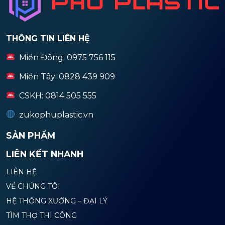
THÔNG TIN LIÊN HỆ
Miền Đông: 0975 756 115
Miền Tây: 0828 439 909
CSKH: 0814 505 555
zukophuplastic.vn
SẢN PHẨM
LIÊN KẾT NHANH
LIÊN HỆ
VỀ CHÚNG TÔI
HỆ THỐNG XƯỞNG – ĐẠI LÝ
TÌM THỢ THI CÔNG