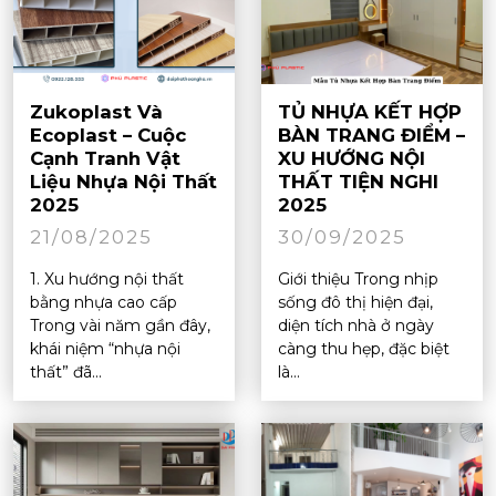
Zukoplast Và
TỦ NHỰA KẾT HỢP
Ecoplast – Cuộc
BÀN TRANG ĐIỂM –
Cạnh Tranh Vật
XU HƯỚNG NỘI
Liệu Nhựa Nội Thất
THẤT TIỆN NGHI
2025
2025
21/08/2025
30/09/2025
1. Xu hướng nội thất
Giới thiệu Trong nhịp
bằng nhựa cao cấp
sống đô thị hiện đại,
Trong vài năm gần đây,
diện tích nhà ở ngày
khái niệm “nhựa nội
càng thu hẹp, đặc biệt
thất” đã...
là...