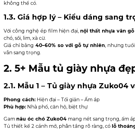
không thể có.
1.3. Giá hợp lý – Kiểu dáng sang t
Với công nghệ ép film hiện đại,
nội thất nhựa vân gỗ
chó, sồi, lim, xà cừ.
Giá chỉ bằng
40–60% so với gỗ tự nhiên
, nhưng tuổi
vẫn sang trọng.
2. 5+ Mẫu tủ giày nhựa đ
2.1. Mẫu 1 – Tủ giày nhựa Zuko04 v
Phong cách:
Hiện đại – Tối giản – Ấm áp
Phù hợp:
Nhà phố, căn hộ, biệt thự
Gam
nâu óc chó Zuko04
mang nét sang trọng, ấm áp 
Tủ thiết kế 2 cánh mở, phân tầng rõ ràng, có
lỗ thoán