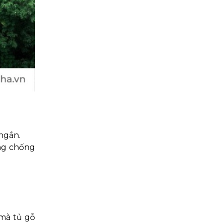
ngắn.
ăng chống
mà tủ gỗ