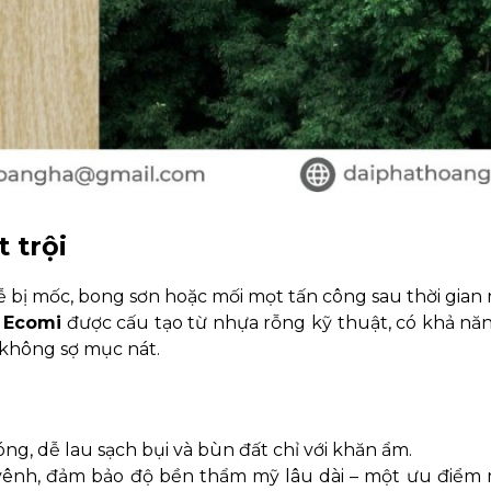
 trội
ễ bị mốc, bong sơn hoặc mối mọt tấn công sau thời gian 
c Ecomi
được cấu tạo từ nhựa rỗng kỹ thuật, có khả n
, không sợ mục nát.
ng, dễ lau sạch bụi và bùn đất chỉ với khăn ẩm.
vênh, đảm bảo độ bền thẩm mỹ lâu dài – một ưu điểm 