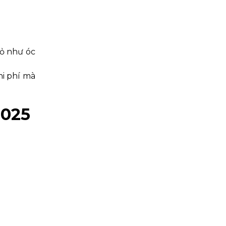
đỏ như óc
hi phí mà
2025