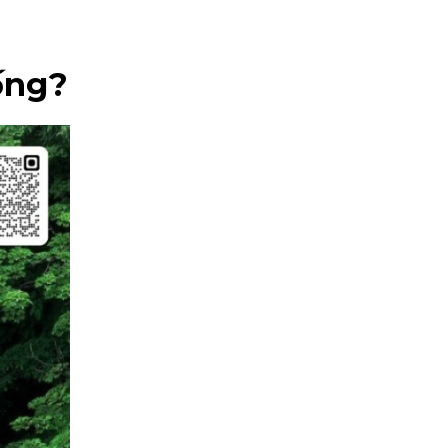
hống?