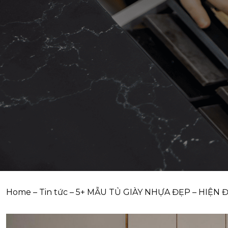
Home
–
Tin tức
–
5+ MẪU TỦ GIÀY NHỰA ĐẸP – HIỆN Đ