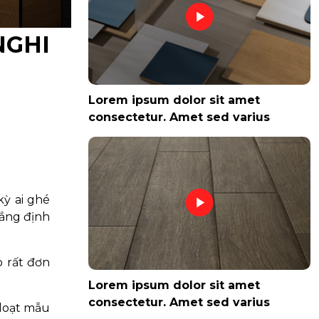
NGHI
Lorem ipsum dolor sit amet
consectetur. Amet sed varius
kỳ ai ghé
ẳng định
o rất đơn
Lorem ipsum dolor sit amet
consectetur. Amet sed varius
 loạt mẫu