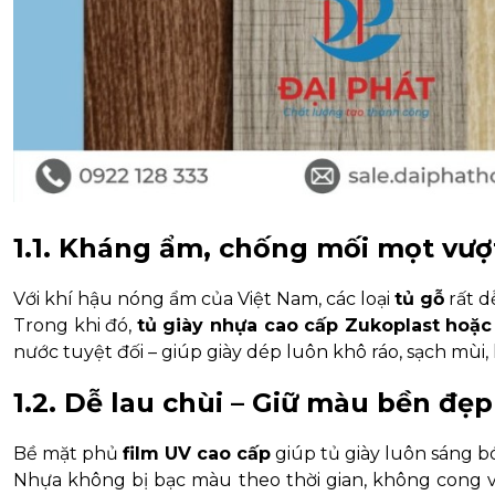
1.1. Kháng ẩm, chống mối mọt vượt
Với khí hậu nóng ẩm của Việt Nam, các loại
tủ gỗ
rất d
Trong khi đó,
tủ giày nhựa cao cấp Zukoplast hoặ
nước tuyệt đối – giúp giày dép luôn khô ráo, sạch mùi
1.2. Dễ lau chùi – Giữ màu bền đẹp
Bề mặt phủ
film UV cao cấp
giúp tủ giày luôn sáng bó
Nhựa không bị bạc màu theo thời gian, không cong 