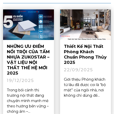
NHỮNG ƯU ĐIỂM
Thiết Kế Nội Thất
NỔI TRỘI CỦA TẤM
Phòng Khách
NHỰA ZUKOSTAR –
Chuẩn Phong Thủy
VẬT LIỆU NỘI
2025
THẤT THẾ HỆ MỚI
22/09/2025
2025
Giới thiệu Phòng khách
19/12/2025
từ lâu đã được coi là “bộ
Trong bối cảnh thị
mặt” của ngôi nhà, nơi
trường nội thất đang
không chỉ dùng để...
chuyển mình mạnh mẽ
theo hướng bền vững –
chống ẩm –...