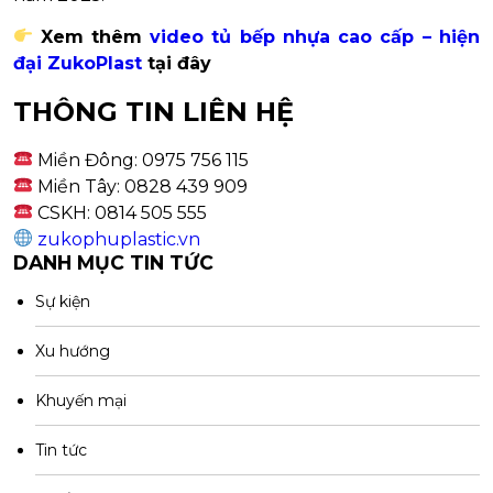
Xem thêm
video tủ bếp nhựa cao cấp – hiện
đại ZukoPlast
tại đây
THÔNG TIN LIÊN HỆ
Miền Đông: 0975 756 115
Miền Tây: 0828 439 909
CSKH: 0814 505 555
zukophuplastic.vn
DANH MỤC TIN TỨC
Sự kiện
Xu hướng
Khuyến mại
Tin tức