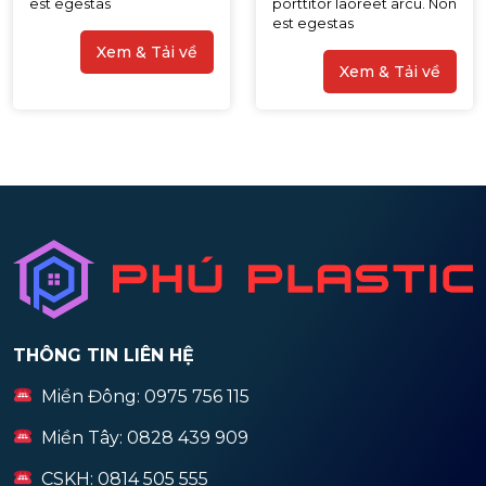
est egestas
porttitor laoreet arcu. Non
est egestas
Xem & Tải về
Xem & Tải về
THÔNG TIN LIÊN HỆ
Miền Đông: 0975 756 115
Miền Tây: 0828 439 909
CSKH: 0814 505 555